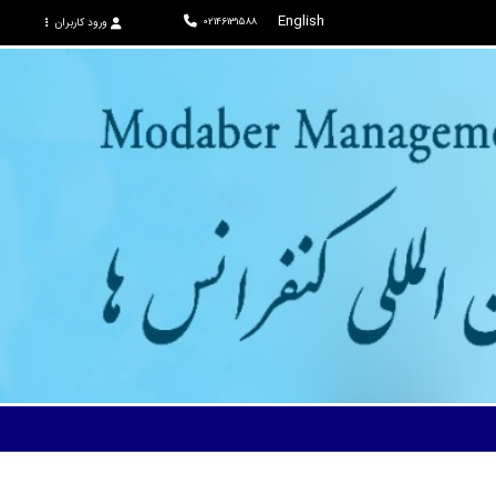
English
02146131588
ورود کاربران